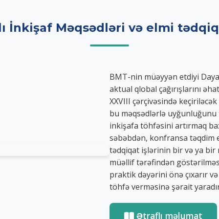
ı İnkişaf Məqsədləri və elmi tədqiq
BMT-nin müəyyən etdiyi Dayan
aktual qlobal çağırışlarını əh
XXVIII çərçivəsində keçiriləcə
bu məqsədlərlə uyğunluğunu t
inkişafa töhfəsini artırmaq b
səbəbdən, konfransa təqdim ed
tədqiqat işlərinin bir və ya b
müəllif tərəfindən göstərilmə
praktik dəyərini önə çıxarır v
töhfə verməsinə şərait yaradır
Ətraflı məlumat