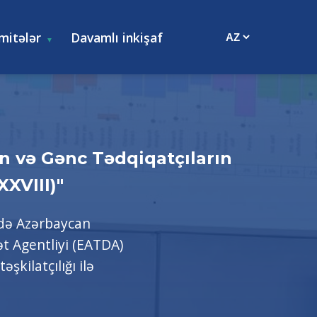
mitələr
Davamlı inkişaf
ın və Gənc Tədqiqatçıların
XVIII)"
ndə Azərbaycan
ət Agentliyi (EATDA)
şkilatçılığı ilə