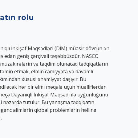
atın rolu
ıqlı İnkişaf Məqsədləri (DİM) müasir dövrün ən
atə edən geniş çərçivəli təşəbbüsdür. NASCO
k müzakirələrin və təqdim olunacaq tədqiqatların
əmin etmək, elmin cəmiyyətə və davamlı
axımından xüsusi əhəmiyyət daşıyır. Bu
iləcək hər bir elmi məqalə üçün müəlliflərdən
ir neçə Dayanıqlı İnkişaf Məqsədi ilə uyğunluğunu
si nəzərdə tutulur. Bu yanaşma tədqiqatın
ə gənc alimlərin qlobal problemlərin həllinə
.