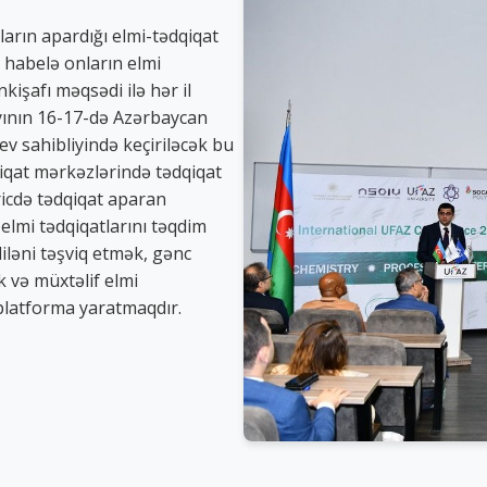
ların apardığı elmi-tədqiqat
, habelə onların elmi
nkişafı məqsədi ilə hər il
 ayının 16-17-də Azərbaycan
v sahibliyində keçiriləcək bu
iqat mərkəzlərində tədqiqat
ricdə tədqiqat aparan
elmi tədqiqatlarını təqdim
ləni təşviq etmək, gənc
k və müxtəlif elmi
 platforma yaratmaqdır.