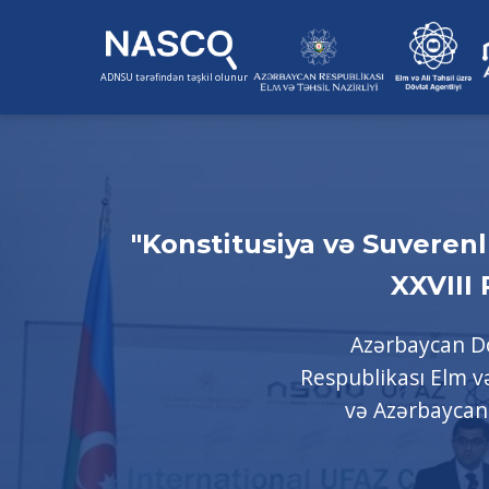
ADNSU tərəfindən təşkil olunur
"Konstitusiya və Suverenl
XXVIII
Azərbaycan Dö
Respublikası Elm və
və Azərbaycan D