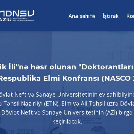
Ana səhifə
İştirak
Ko
ik İli"nə həsr olunan "Doktorantlar
 Respublika Elmi Konfransı (NASCO X
vlət Neft və Sənaye Universitetinin ev sahibliyi
 Təhsil Nazirliyi (ETN), Elm və Ali Təhsil üzrə Dövl
övlət Neft və Sənaye Universitetinin (AZİ) birgə tə
keçiriləcək.