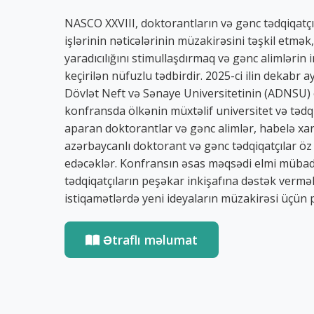
NASCO XXVIII, doktorantların və gənc tədqiqatçı
işlərinin nəticələrinin müzakirəsini təşkil etmək
yaradıcılığını stimullaşdırmaq və gənc alimlərin i
keçirilən nüfuzlu tədbirdir. 2025-ci ilin dekabr
Dövlət Neft və Sənaye Universitetinin (ADNSU) e
konfransda ölkənin müxtəlif universitet və tədq
aparan doktorantlar və gənc alimlər, habelə xa
azərbaycanlı doktorant və gənc tədqiqatçılar öz 
edəcəklər. Konfransın əsas məqsədi elmi mübadi
tədqiqatçıların peşəkar inkişafına dəstək vermə
istiqamətlərdə yeni ideyaların müzakirəsi üçün
Ətraflı məlumat